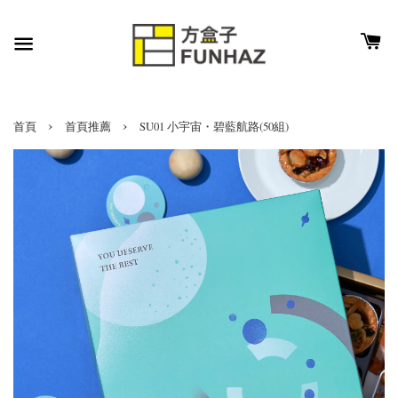
›
›
首頁
首頁推薦
SU01 小宇宙・碧藍航路(50組)