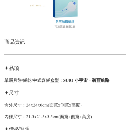
商品資訊
✦品項
SU01 小宇宙・碧藍航路
單層月餅/餅乾/中式喜餅盒型：
✦尺寸
盒外尺寸：24x24x6cm(
面寬x側寬x高度)
內徑尺寸：21.5x21.5x5.5cm(
面寬x側寬x高度)
✦價格說明