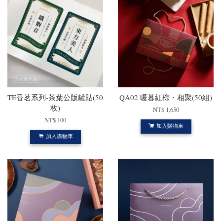
TE香茗系列-茶葉公版罐貼(50
QA02 暖暮紅棕・相聚(50組)
枚)
NT$ 1,650
NT$ 100
加入購物車
加入購物車