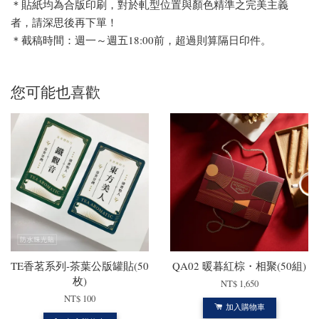
＊貼紙均為合版印刷，對於軋型位置與顏色精準之完美主義
者，請深思後再下單！
＊截稿時間：週一～週五18:00前，超過則算隔日印件。
您可能也喜歡
TE香茗系列-茶葉公版罐貼(50
QA02 暖暮紅棕・相聚(50組)
枚)
NT$ 1,650
NT$ 100
加入購物車