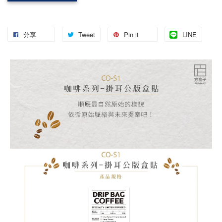
分享
Tweet
Pin it
LINE