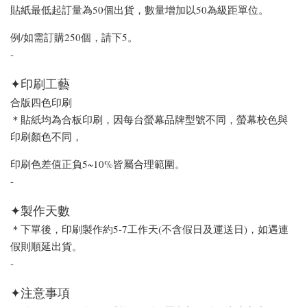
貼紙最低起訂量為50個出貨，數量增加以50為級距單位。
例/如需訂購250個，請下5。
-
✦印刷工藝
合版四色印刷
＊貼紙均為合板印刷，因每台螢幕品牌型號不同，螢幕校色與
印刷顏色不同，
印刷色差值正負5~10%皆屬合理範圍。
-
✦製作天數
＊下單後，印刷製作約5-7工作天(不含假日及運送日)，如遇連
假則順延出貨。
-
✦注意事項