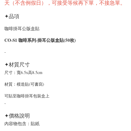
天（不含例假日），
可接受等候再下單，不接急單
。
✦品項
咖啡掛耳公版盒貼
CO-S1 咖啡
系列
-掛耳公版盒貼(50枚)
-
✦材質尺寸
尺寸：寬6.5x高8.5cm
材質：模造貼(可書寫)
可貼至咖啡掛耳包裝盒上
-
✦
價格說明
內容物包含：貼紙